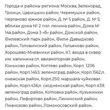
Города и районы региона: Москва, Зеленорад,
Троицк, Царицыно район, Черемушки район,
Чертаново южное район, Д. № 5 район, Д. № 5;
вблизи дома № 2 пол. ленина район, Дома №
14а район, Дома 3 «б» район, Донской район,
Филевский парк район, Фили-Давыдково
район, Головинский район, Гольяново район,
Хорошево-Мневники район, К.1; входа в сквер
им. калинина сл. авиамоторная район,
Коньково район, Коптево район, Корп. 1206
район, Корп.1453; зеленоград район, Корп.1562;л.
онежская район, Корп.250; маршала чуйковал.
район, Корп.436;л. сходненская район, Корп.439;
зеленоград район, Котловка район, Кузьминки
район, Лефортово район, Ленинский район,
Лианозово район, Ломоносовский район,