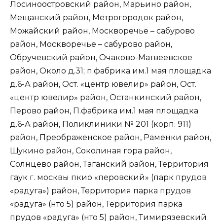
Лосиноостровский район, Марьино район,
Мещанский район, Метрогородок район,
Можайский район, Москворечье – сабурово
район, Москворечье – сабурово район,
Обручевский район, Очаково-Матвеевское
район, Около д.31; п.фабрика им.1 мая площадка
д.6-А район, Ост. «центр ювелир» район, Ост.
«центр ювелир» район, Останкинский район,
Перово район, П.фабрика им.1 мая площадка
д.6-А район, Поликлиники № 201 (корп. 911)
район, Преображенское район, Раменки район,
Щукино район, Соколиная гора район,
Солнцево район, Таганский район, Территория
гаук г. москвы пкио «перовский» (парк прудов
«радуга») район, Территория парка прудов
«радуга» (нто 5) район, Территория парка
прудов «радуга» (нто 5) район, Тимирязевский