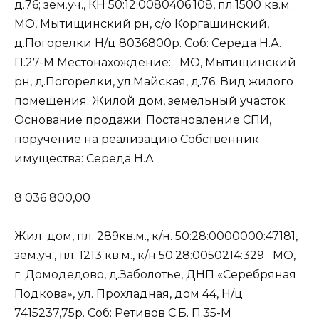
д.76; зем.уч., КН 50:12:0080406:108, пл.1500 кв.м.
МО, Мытищинский рн, с/о Коргашинский,
д.Погорелки Н/ц 8036800р. Соб: Середа Н.А.
П.27-М Местонахождение: МО, Мытищинский
рн, д.Погорелки, ул.Майская, д.76. Вид жилого
помещения: Жилой дом, земельный участок
Основание продажи: Постановление СПИ,
поручение на реализацию Собственник
имущества: Середа Н.А
8 036 800,00
Жил. дом, пл. 289кв.м., к/н. 50:28:0000000:47181,
зем.уч., пл. 1213 кв.м., к/н 50:28:0050214:329 МО,
г. Домодедово, д.Заболотье, ДНП «Серебряная
Подкова», ул. Прохладная, дом 44, Н/ц
7415237,75р. Соб: Ретивов С.Б. П.35-М