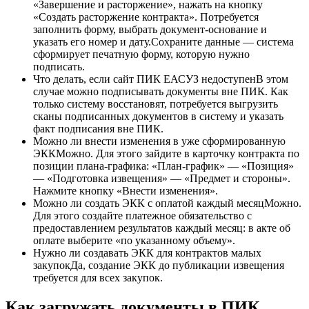
«Завершение и расторжение», нажать на кнопку
«Создать расторжение контракта». Потребуется
заполнить форму, выбрать документ-основание и
указать его номер и дату.Сохраните данные — система
сформирует печатную форму, которую нужно
подписать.
Что делать, если сайт ПИК ЕАСУЗ недоступенВ этом
случае можно подписывать документы вне ПИК. Как
только систему восстановят, потребуется выгрузить
сканы подписанных документов в систему и указать
факт подписания вне ПИК.
Можно ли внести изменения в уже сформированную
ЭККМожно. Для этого зайдите в карточку контракта по
позиции плана-графика: «План-график» — «Позиция»
— «Подготовка извещения» — «Предмет и стороны».
Нажмите кнопку «Внести изменения».
Можно ли создать ЭКК с оплатой каждый месяцМожно.
Для этого создайте платежное обязательство с
предоставлением результатов каждый месяц: в акте об
оплате выберите «по указанному объему».
Нужно ли создавать ЭКК для контрактов малых
закупокДа, создание ЭКК до публикации извещения
требуется для всех закупок.
Как загружать документы в ПИК