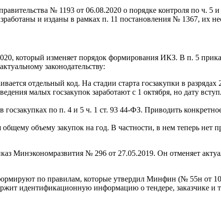
авительства № 1193 от 06.08.2020 о порядке контроля по ч. 5 и
разработаны и изданы в рамках п. 11 постановления № 1367, их 
2020, который изменяет порядок формирования ИКЗ. В п. 5 прик
актуальному законодательству:
вается отдельный код. На стадии старта госзакупки в разрядах
ведения малых госзакупок заработают с 1 октября, но дату вст
в госзакупках по п. 4 и 5 ч. 1 ст. 93 44-ФЗ. Приводить конкретн
общему объему закупок на год. В частности, в нем теперь нет 
иказ Минэкономразвития № 296 от 27.05.2019. Он отменяет акт
формируют по правилам, которые утвердил Минфин (№ 55н от 10.04
ержит идентификационную информацию о тендере, заказчике и т.