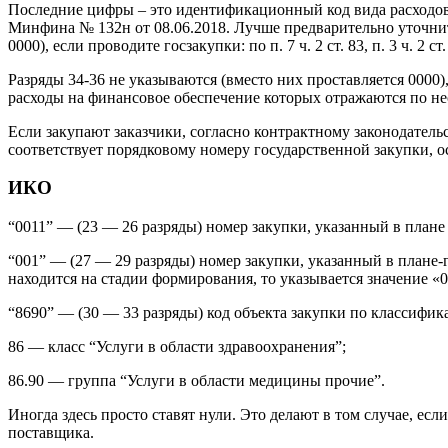
Последние цифры – это идентификационный код вида расходов 
Минфина № 132н от 08.06.2018. Лучше предварительно уточнит
0000), если проводите госзакупки: по п. 7 ч. 2 ст. 83, п. 3 ч. 2 
Разряды 34-36 не указываются (вместо них проставляется 0000
расходы на финансовое обеспечение которых отражаются по н
Если закупают заказчики, согласно контрактному законодатель
соответствует порядковому номеру государственной закупки, о
ИКО
“0011” — (23 — 26 разряды) номер закупки, указанный в плане 
“001” — (27 — 29 разряды) номер закупки, указанный в плане-г
находится на стадии формирования, то указывается значение «0
“8690” — (30 — 33 разряды) код объекта закупки по классифик
86 — класс “Услуги в области здравоохранения”;
86.90 — группа “Услуги в области медицины прочие”.
Иногда здесь просто ставят нули. Это делают в том случае, ес
поставщика.