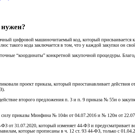
н нужен?
чный цифровой машиночитаемый код, который присваивается ка
юс такого кода заключается в том, что у каждой закупки он св
 точные “координаты” конкретной закупочной процедуры. Благо
бликовали проект приказа, который приостанавливает действия 
З).
 действие второго предложения п. 3 и п. 9 приказа № 55н о зак
силу приказы Минфина № 104н от 04.07.2016 и № 120н от 22.07
-ФЗ от 31.07.2020, который изменяет 44-ФЗ и предусматривает в
равилам, которые прописаны в ч. 12 ст. 93 44-ФЗ, только с 01.04.