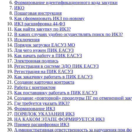
Формирование идентификационного кода закупки
ИКО
Пошаговая инструкция
Как сформировать ИКЗ по-новому
ИКЗ расшифровка 44-ФЗ
Как найти закупку по ИКЗ?
В каких случаях удобно осуществлять поиск по ИКЗ?
Исключения
Порядок загрузки ЕАСУЗ МО
Для чего нужен ПИК ЕАСУЗ
Как начать работу в ПИК ЕАСУЗ
Электронная подпись
Регистрация в системе ЭДО ПИК ЕАСУЗ
Регистрация на ПИК ЕАСУЗ
Как заказчику работать в ПИК ЕАСУЗ
Создание карточки контракта
Работа с контрактом
Как поставщику работать в ПИК ЕАСУЗ
Создание «повторной» процедуры ПГ по отмененной зак
Где требуется указать ИКЗ?
Формирование ИКЗ
ПОРЯДОК УКАЗАНИЯ ИКЗ
НА КАКОМ ЭТАПЕ ФОРМИРУЕТСЯ ИКЗ
Пример расшифровки ИКЗ
Административная ответственность за нарушения при 