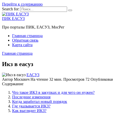
Перейти к содержанию
Search for:
ПИК ЕАСУЗ
Про порталы ПИК, ЕАСУЗ, МосРег
Главная страница
Обратная связь
Карта сайта
Главная страница
Икз в еасуз
ЕАСУЗ
Автор
Москвич
На чтение
32 мин.
Просмотров
72
Опубликова
Содержание
Что такое ИКЗ в закупках и для чего он нужен?
Последние изменения
Когда заработал новый порядок
Где указывается ИКЗ?
Как выглядит ИКЗ?