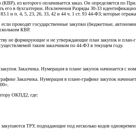
(КВР), из которого оплачивается заказ. Он определяется по П
ь его в бухгалтерии. Исключения Разряды 30-33 идентификацион
ст. 83.1 и п. 4, 5, 23, 26, 33, 42 и 44 ч. 1 ст. 93 44-ФЗ; которые 
), если проводят государственные закупки (бюджетные, автоном
ескольким КВР.
ству не формирующие и не утверждающие план закупок и план-гр
существляемой таким заказчиком по 44-ФЗ в текущем году.
закупок Заказчика. Нумерация в плане закупок начинается с номе
рафике Заказчика. Нумерация в плане-графике закупок начинаетс
00».
атору ОКПД2, где:
ли закупаются ТРУ, подпадающие под несколько кодов одновремен