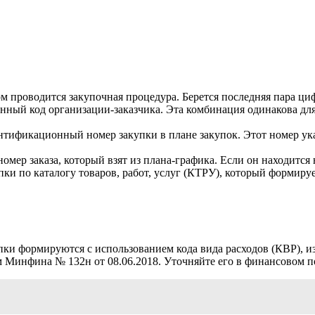
ом проводится закупочная процедура. Берется последняя пара ци
ный код организации-заказчика. Эта комбинация одинакова для
нтификационный номер закупки в плане закупок. Этот номер ука
ер заказа, который взят из плана-графика. Если он находится 
ки по каталогу товаров, работ, услуг (КТРУ), который формиру
ки формируются с использованием кода вида расходов (КВР), из 
 Минфина № 132н от 08.06.2018. Уточняйте его в финансовом по