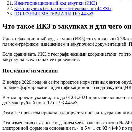
Идентификационный код закупки (ИКЗ)
Как получить бесплатные материалы по 44-ФЗ?
ПОЛЕЗНЫЕ МАТЕРИАЛЫ ПО 44-ФЗ
Что такое ИКЗ в закупках и для чего о
Идентификационный код закупки (ИКЗ) это уникальный 36-зна
планом-графиком, извещением и закупочной документацией. Пл
Если сравнивать ИКЗ с географическими координатами, то это
закупку на всех этапах ее проведения.
Последние изменения
В ноябре 2020 года на сайте проектов нормативных актов опу
порядке формирования идентификационного кода закупки (ИК
В этом проекте указано, что до 01.01.2021 приостанавливается
до 3 млн рублей по ч. 12 ст. 93 44-ФЗ.
Этим же проектом приказа планируется признать утратившими 
Эти изменения связаны с изданием Федерального закона № 249
электронной форме на основании п. 4 и 5 ч. 1 ст. 93 44-ФЗ по п