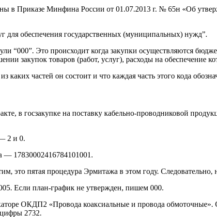
заны в Приказе Минфина России от 01.07.2013 г. № 65н «Об утв
луг для обеспечения государственных (муниципальных) нужд”.
 нули “000”. Это происходит когда закупки осуществляются бю
ии закупок товаров (работ, услуг), расходы на обеспечение к
из каких частей он состоит и что каждая часть этого кода обознач
ракте, в госзакупке на поставку кабельно-проводниковой проду
— 2 и 0.
а — 17830002416784101001.
, это пятая процедура Эрмитажа в этом году. Следовательно, 
005. Если план-график не утвержден, пишем 000.
каторе ОКДП2 «Провода коаксиальные и провода обмоточные». 
 цифры 2732.