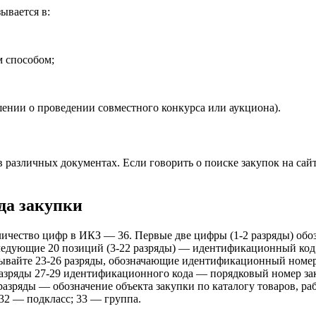
ывается в:
м способом;
ении о проведении совместного конкурса или аукциона).
азличных документах. Если говорить о поиске закупок на сайте 
да закупки
ичество цифр в ИКЗ — 36. Первые две цифры (1-2 разряды) обо
ледующие 20 позиций (3-22 разряды) — идентификационный код 
азывайте 23-26 разряды, обозначающие идентификационный номер
Разряды 27-29 идентификационного кода — порядковый номер зака
разряды — обозначение объекта закупки по каталогу товаров, ра
 32 — подкласс; 33 — группа.